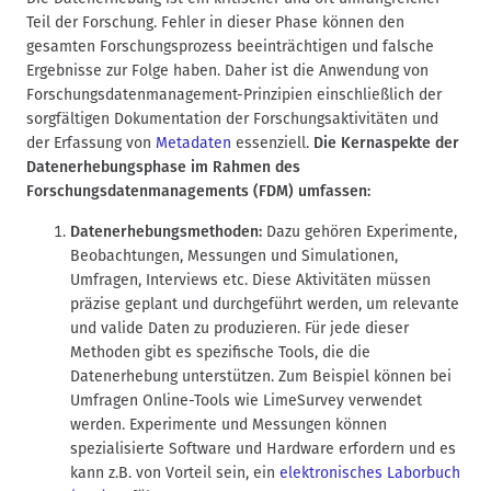
n
Teil der Forschung. Fehler in dieser Phase können den
a
gesamten Forschungsprozess beeinträchtigen und falsche
v
Ergebnisse zur Folge haben. Daher ist die Anwendung von
i
Forschungsdatenmanagement-Prinzipien einschließlich der
g
sorgfältigen Dokumentation der Forschungsaktivitäten und
der Erfassung von
Metadaten
essenziell.
Die Kernaspekte der
a
Datenerhebungsphase im Rahmen des
t
Forschungsdatenmanagements (FDM) umfassen:
i
o
Datenerhebungsmethoden:
Dazu gehören Experimente,
n
Beobachtungen, Messungen und Simulationen,
Umfragen, Interviews etc. Diese Aktivitäten müssen
präzise geplant und durchgeführt werden, um relevante
und valide Daten zu produzieren. Für jede dieser
Methoden gibt es spezifische Tools, die die
Datenerhebung unterstützen. Zum Beispiel können bei
Umfragen Online-Tools wie LimeSurvey verwendet
werden. Experimente und Messungen können
spezialisierte Software und Hardware erfordern und es
kann z.B. von Vorteil sein, ein
elektronisches Laborbuch