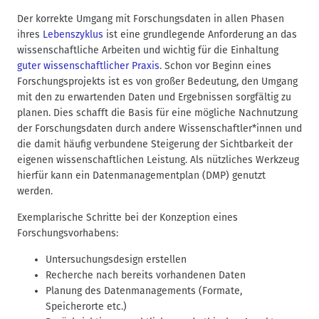
n
Der korrekte Umgang mit Forschungsdaten in allen Phasen
a
ihres
Lebenszyklus
ist eine grundlegende Anforderung an das
v
wissenschaftliche Arbeiten und wichtig für die Einhaltung
i
guter wissenschaftlicher Praxis
. Schon vor Beginn eines
g
Forschungsprojekts ist es von großer Bedeutung, den Umgang
a
mit den zu erwartenden Daten und Ergebnissen sorgfältig zu
t
planen. Dies schafft die Basis für eine mögliche Nachnutzung
i
der Forschungsdaten durch andere Wissenschaftler*innen und
die damit häufig verbundene Steigerung der Sichtbarkeit der
o
eigenen wissenschaftlichen Leistung. Als nützliches Werkzeug
n
hierfür kann ein Datenmanagementplan (DMP) genutzt
werden.
Exemplarische Schritte bei der Konzeption eines
Forschungsvorhabens:
Untersuchungsdesign erstellen
Recherche nach bereits vorhandenen Daten
Planung des Datenmanagements (Formate,
Speicherorte etc.)