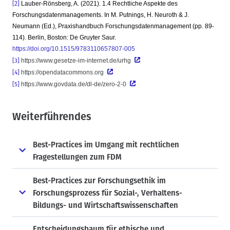
[2]
Lauber-Rönsberg, A. (2021). 1.4 Rechtliche Aspekte des
Forschungsdatenmanagements. In M. Putnings, H. Neuroth & J.
Neumann (Ed.), Praxishandbuch Forschungsdatenmanagement (pp. 89-
114). Berlin, Boston: De Gruyter Saur.
https://doi.org/10.1515/9783110657807-005
[3]
https://www.gesetze-im-internet.de/urhg
[4]
https://opendatacommons.org
[5]
https://www.govdata.de/dl-de/zero-2-0
Weiterführendes
Best-Practices im Umgang mit rechtlichen
Fragestellungen zum FDM
Best-Practices zur Forschungsethik im
Forschungsprozess für Sozial-, Verhaltens-
Bildungs- und Wirtschaftswissenschaften
Entscheidungsbaum für ethische und