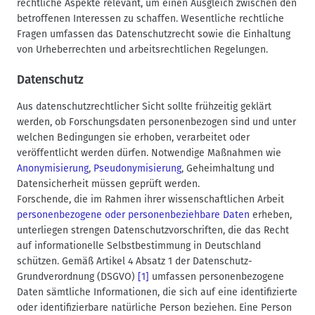
rechtliche Aspekte relevant, um einen Ausgleich zwischen den
n
betroffenen Interessen zu schaffen. Wesentliche rechtliche
a
Fragen umfassen das Datenschutzrecht sowie die Einhaltung
v
von Urheberrechten und arbeitsrechtlichen Regelungen.
i
g
Datenschutz
a
Aus datenschutzrechtlicher Sicht sollte frühzeitig geklärt
t
werden, ob Forschungsdaten personenbezogen sind und unter
i
welchen Bedingungen sie erhoben, verarbeitet oder
o
veröffentlicht werden dürfen. Notwendige Maßnahmen wie
n
Anonymisierung
,
Pseudonymisierung
, Geheimhaltung und
Datensicherheit müssen geprüft werden.
Forschende, die im Rahmen ihrer wissenschaftlichen Arbeit
personenbezogene oder personenbeziehbare Daten
erheben,
unterliegen strengen Datenschutzvorschriften, die das Recht
auf informationelle Selbstbestimmung in Deutschland
schützen. Gemäß Artikel 4 Absatz 1 der Datenschutz-
Grundverordnung (DSGVO)
[1]
umfassen personenbezogene
Daten sämtliche Informationen, die sich auf eine identifizierte
oder identifizierbare natürliche Person beziehen. Eine Person